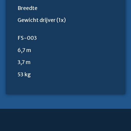
Breedte
Gewicht drijver (1x)
FS-003
6,7 m
3,7 m
53 kg