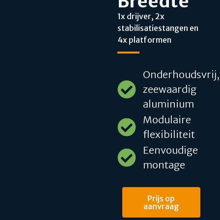
Breedte
1x drijver, 2x
stabilisatiestangen en
4x platformen
Onderhoudsvrij,
zeewaardig
aluminium
Modulaire
flexibiliteit
Eenvoudige
montage
Prijs op
aanvraag