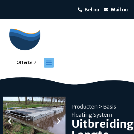
Bel nu
Mail nu
Offerte ↗
Producten
> Basis
Floating System
Uitbreiding