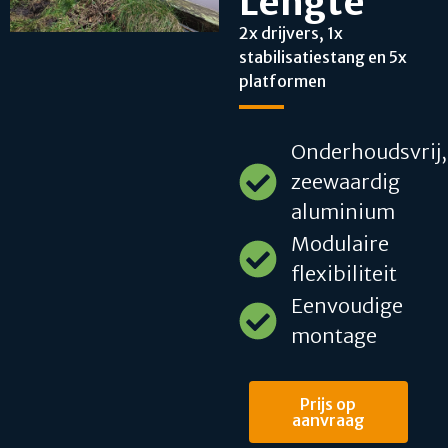
Lengte
2x drijvers, 1x
stabilisatiestang en 5x
platformen
Onderhoudsvrij,
zeewaardig
aluminium
Modulaire
flexibiliteit
Eenvoudige
montage
Prijs op
aanvraag